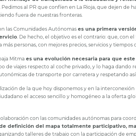
.
Pedimos al PR que confíen en La Rioja, que dejen de hab
iendo fuera de nuestras fronteras.
 con las Comunidades Autónomas
es una primera versió
ervicio
. De hecho, el objetivo es el contrario: que, con e
más personas, con mejores precios, servicios y tiempos d
abaja Mitma
es una evolución necesaria para que est
ipo de viajes respecto al coche privado, y lo haga dando 
utonómicas de transporte por carretera y respetando as
lización de la que hoy disponemos y en la interconexión de
 ciudadano el acceso sencillo y homogéneo a la oferta gl
olaboración con las comunidades autónomas para coordi
de definición del mapa totalmente participativo, m
ganizando talleres de trabajo con la participación de emp