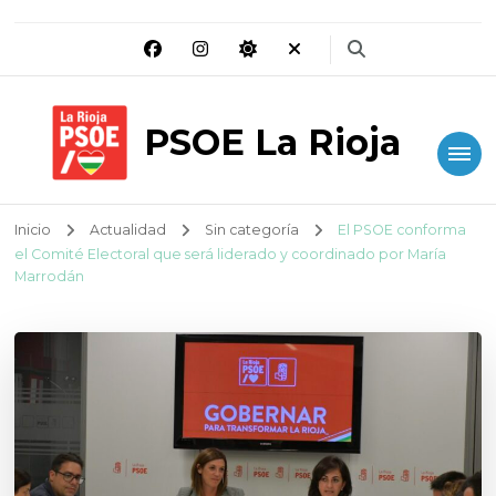
PSOE La Rioja
Inicio
Actualidad
Sin categoría
El PSOE conforma
el Comité Electoral que será liderado y coordinado por María
Marrodán