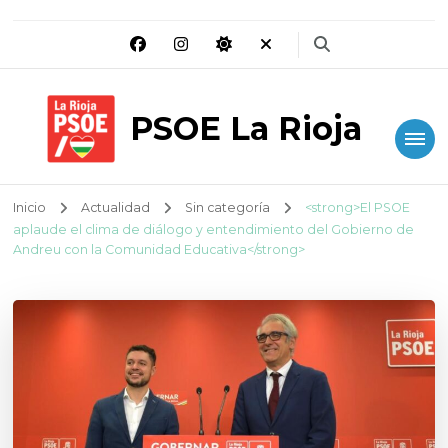
PSOE La Rioja
Inicio
Actualidad
Sin categoría
<strong>El PSOE
aplaude el clima de diálogo y entendimiento del Gobierno de
Andreu con la Comunidad Educativa</strong>