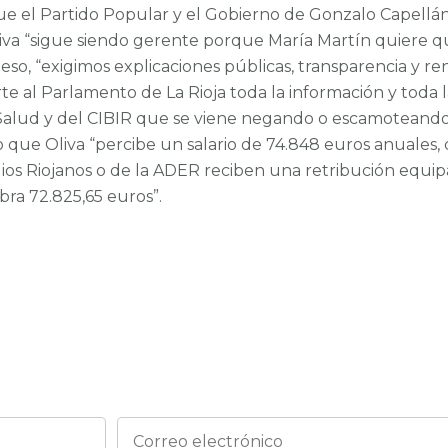
ue el Partido Popular y el Gobierno de Gonzalo Capellán 
iva “sigue siendo gerente porque María Martín quiere qu
eso, “exigimos explicaciones públicas, transparencia y r
orte al Parlamento de La Rioja toda la información y toda
Salud y del CIBIR que se viene negando o escamoteando 
que Oliva “percibe un salario de 74.848 euros anuales,
dios Riojanos o de la ADER reciben una retribución equipa
bra 72.825,65 euros”.
¡Estemos en contacto!