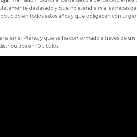
oja.
“Han sido muchos años de desidia de los Gobiernos 
tamente desfasado y que no atendía ni a las necesidades
oducido en todos estos años y que obligaban con urgen
ana en el Pleno, y que se ha conformado a través de
un 
istribuidos en 10 títulos.