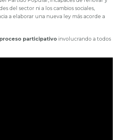
del Partido Popular, incapaces de renovar y
 del sector ni a los cambios sociales,
cia a elaborar una nueva ley más acorde a
proceso participativo
involucrando a todos