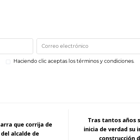
¡Estemos en contacto!
Haciendo clic aceptas los términos y condiciones.
Tras tantos años s
rra que corrija de
inicia de verdad su i
del alcalde de
construcción d