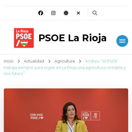
PSOE La Rioja
Inicio
Actualidad
Agricultura
Andreu: “el PSOE
trabaja siempre para lograr en La Rioja una agricultura rentable y
con futuro”