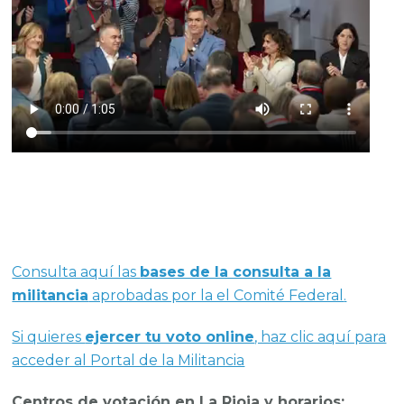
Consulta aquí las
bases de la consulta a la
militancia
aprobadas por la el Comité Federal
.
Si quieres
ejercer tu voto online
, haz clic aquí para
acceder al Portal de la Militancia
Centros de votación en La Rioja y horarios: