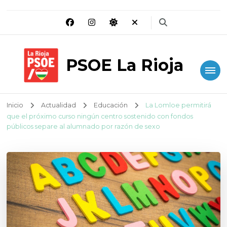
PSOE La Rioja
Inicio
Actualidad
Educación
La Lomloe permitirá
que el próximo curso ningún centro sostenido con fondos
públicos separe al alumnado por razón de sexo