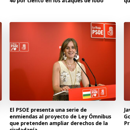
40 por ciento en los ataques de lobo
qu
El PSOE presenta una serie de
Ja
enmiendas al proyecto de Ley Ómnibus
Go
a
que pretenden ampliar derechos de la
Pr
ciudadanía