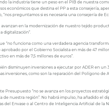
o la industria tiene un peso en el PIB de nuestra comuni
os económicos que destina el PP a esta consejería, apena
so, “nos preguntamos si es necesaria una consejería de E
avanzan en la modernización de nuestro tejido productiv
a digitalización”.
ue “no funciona como una verdadera agencia transforma
aprobado por el Gobierno Socialista en más de 47 millon
ctivo en más de 7,5 millones de euros”.
bién disminuyen inversiones a ejecutar por ADER en un 3
as inversiones, como son la reparación del Polígono de A
e Presupuesto “no se avanza en los proyectos estratégi
de nuestra región”. No habrá impulso, ha añadido el dipu
s del Envase o al Centro de Inteligencia Artificial de l